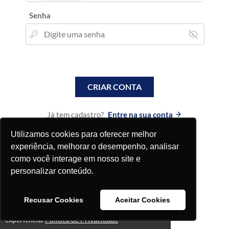
Senha
CRIAR CONTA
Já tem cadastro?
Entre na sua conta
Utilizamos cookies para oferecer melhor
experiência, melhorar o desempenho, analisar
como você interage em nosso site e
personalizar conteúdo.
Recusar Cookies
Aceitar Cookies
Este site usa cookies para melhorar sua
Ok!
experiência.
Política de Privacidade