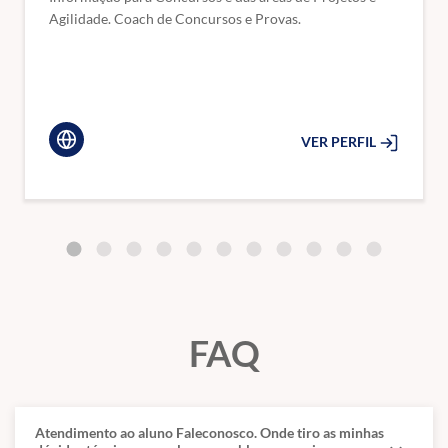
Agilidade. Coach de Concursos e Provas.
5 Tecnologias emergentes no setor público.
5.1 Conceitos básicos de inteligência artificial.
5.2 Técnicas de prompts.
6 Ética e responsabilidade digital no serviço público.
CIÊNCIA DE DADOS
VER PERFIL
7 Ciência de Dados.
7.1 Definição.
7.2 Importância.
7.3 Aplicações.
8 Dados.
8.1 Conceitos, atributos, métricas, transformação de dados.
9 Governança da informação
FAQ
Atendimento ao aluno Faleconosco. Onde tiro as minhas