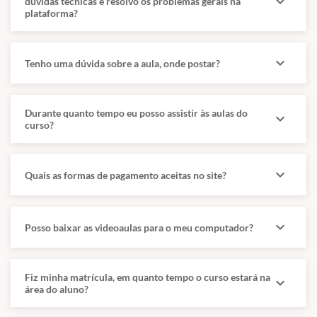
expand_more
dúvidas técnicas e resolvo os problemas gerais na
plataforma?
expand_more
Tenho uma dúvida sobre a aula, onde postar?
Durante quanto tempo eu posso assistir às aulas do
expand_more
curso?
expand_more
Quais as formas de pagamento aceitas no site?
expand_more
Posso baixar as videoaulas para o meu computador?
Fiz minha matrícula, em quanto tempo o curso estará na
expand_more
área do aluno?