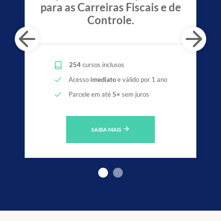
para as Carreiras Fiscais e de
Controle.
254
cursos inclusos
Acesso
imediato
e válido por 1 ano
Parcele em até
5×
sem juros
SAIBA MAIS