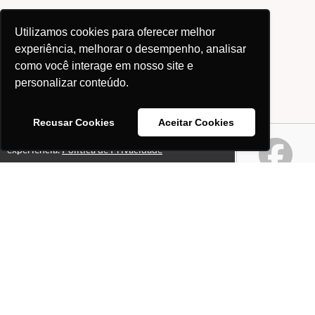
Utilizamos cookies para oferecer melhor
experiência, melhorar o desempenho, analisar
como você interage em nosso site e
personalizar conteúdo.
Recusar Cookies
Aceitar Cookies
Este site usa cookies para melhorar sua
Ok!
experiência.
Política de Privacidade
Páginas
Professores(as)
O que é o site "Professor
Gabriel Pacheco"?