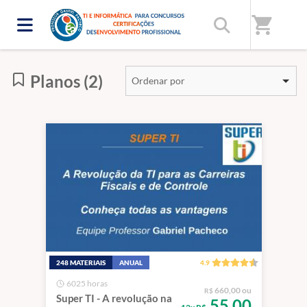
Início
/
Categorias
/
Planos e Assinaturas
shopping_cart
Planos (2)
Ordenar por
248 MATERIAIS
ANUAL
4.9
6025 horas
660,00 ou
R$
Super TI - A revolução na
55,00