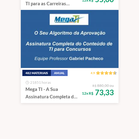
12x R$
TI para as Carreiras
Fiscais e de Controle.
482 MATERIAIS
ANUAL
4.9
21851 horas
880,00 ou
R$
Mega TI - A Sua
73,33
12x R$
Assinatura Completa de
Tecnologia da
Informação.