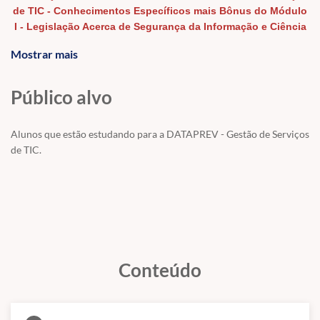
de TIC - Conhecimentos Específicos mais Bônus do Módulo
I - Legislação Acerca de Segurança da Informação e Ciência
de Dados.
Mostrar mais
Estude com uma metodologia didática única e inovadora
focada em revisões completas e na resolução integral e
Público alvo
detalhada de questões da banca FGV e de bancas
complementares.
Alunos que estão estudando para a DATAPREV - Gestão de Serviços
Comece a estudar agora mesmo e gabarite todas as
de TIC.
questões de TI da tua prova.
Estude com quem realmente entende, conhece do assunto e
sabe ensinar.
Concurso:
DATAPREV.
Conteúdo
Cargo: Gestão de Serviços de TIC
Banca: FGV
.