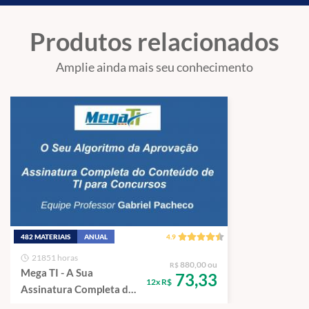
Produtos relacionados
Amplie ainda mais seu conhecimento
482 MATERIAIS
ANUAL
4.9
21851 horas
880,00 ou
R$
Mega TI - A Sua
73,33
12x R$
Assinatura Completa de
Tecnologia da