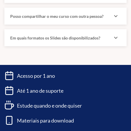
SSH, DNS, SMTP, POP, IMAP, HTTP, HTTPS, SSL, DNS, RDP, DHCP).
Sistemas de nomes.
expand_more
Posso compartilhar o meu curso com outra pessoa?
expand_more
Em quais formatos os Slides são disponibilizados?
Os tópicos abaixo não serão trabalhados neste curso.
13 Instrução Normativa SGD nº94/2022 e suas alterações. ISO
19.770
Acesso por 1 ano
Até 1 ano de suporte
Estude quando e onde quiser
Materiais para download