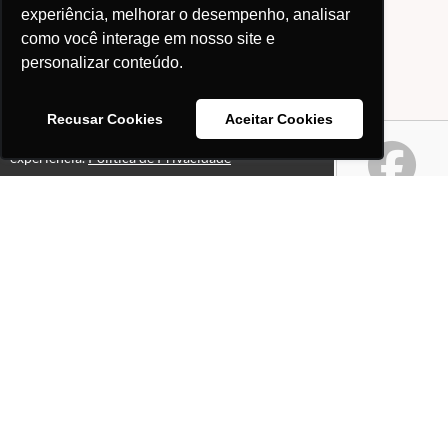
experiência, melhorar o desempenho, analisar
como você interage em nosso site e
personalizar conteúdo.
Recusar Cookies
Aceitar Cookies
Este site usa cookies para melhorar sua
Ok!
experiência.
Política de Privacidade
Páginas
Professores(as)
O que é o site "Professor
Gabriel Pacheco"?
Política de Privacidade