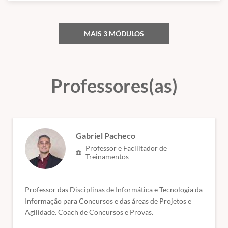
atualizadas
da Banca FGV complementadas por questões
didáticas e necessárias de outras bancas, quando o assunto não
tiver cobertura específica da Banca, para que o aluno não fique
MAIS 3 MÓDULOS
sem estudar o respectivo tópico
. Trabalharemos com a divulgação
tempestiva de conteúdos adicionais no decorrer do período do curso,
como venho fazendo em todos as minhas turmas.
Verifique as aulas que já estão disponíveis e as datas máximas de
Professores(as)
divulgação das aulas restantes na frente do nome do respectivo
módulo.
Verifique abaixo a distribuição do nosso conteúdo e o que não será
trabalhado neste curso.
Gabriel Pacheco
Módulos.
Professor e Facilitador de
Treinamentos
GESTÃO E GOVERNANÇA DE TECNOLOGIA DA INFORMAÇÃO
:
1 Gerenciamento de projetos (PMBOK 7ª edição). 2 Processos,
grupos de processos e área de conhecimento. 3 Gestão de riscos. 4
Professor das Disciplinas de Informática e Tecnologia da
Gerenciamento de serviços (ITIL v4). 4.1 Conceitos básicos,
Informação para Concursos e das áreas de Projetos e
disciplinas, estrutura e objetivos. 5 Governança de TI (COBIT 2019).
Agilidade. Coach de Concursos e Provas.
5.1 Conceitos básicos, estrutura e objetivos. 6 Conceitos de gestão