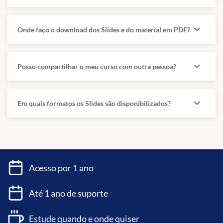
expand_more
Onde faço o download dos Slides e do material em PDF?
expand_more
Posso compartilhar o meu curso com outra pessoa?
expand_more
Em quais formatos os Slides são disponibilizados?
Acesso por 1 ano
Até 1 ano de suporte
Estude quando e onde quiser