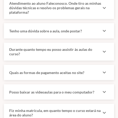
Atendimento ao aluno Faleconosco. Onde tiro as minhas
expand_more
dúvidas técnicas e resolvo os problemas gerais na
plataforma?
expand_more
Tenho uma dúvida sobre a aula, onde postar?
Durante quanto tempo eu posso assistir às aulas do
expand_more
curso?
expand_more
Quais as formas de pagamento aceitas no site?
expand_more
Posso baixar as videoaulas para o meu computador?
Fiz minha matrícula, em quanto tempo o curso estará na
expand_more
área do aluno?