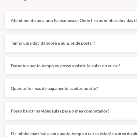
Atendimento ao aluno Faleconosco. Onde tiro as minhas dúvidas té
SEIG (Lei nº 12.985/2006), Contratações (Lei nº14.133/2021).
, estratégias 3-2-1/GFS, WORM/immutability (Object Lock), air-gap, 
Tenho uma dúvida sobre a aula, onde postar?
Durante quanto tempo eu posso assistir às aulas do curso?
Quais as formas de pagamento aceitas no site?
Posso baixar as videoaulas para o meu computador?
Fiz minha matrícula, em quanto tempo o curso estará na área do a