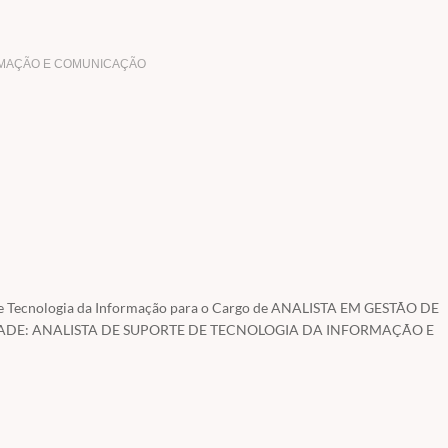
ORMAÇÃO E COMUNICAÇÃO
 alunos efetivamente matriculados e somente para os alunos efetivamente matricul
te
www.tecconcursos.com.br
(todo o procedimento de cadastro e registro será deta
da sua matrícula para nossa central ou para o Tec Concursos, apenas seguir os p
de Tecnologia da Informação para o Cargo de ANALISTA EM GESTÃO DE
DE: ANALISTA DE SUPORTE DE TECNOLOGIA DA INFORMAÇÃO E
o conheça o curso e a didática dos professores (observe as aulas escritas Assistir
a mais didática dentro dos módulos, pois o último edital veio todo bagunçado.
o decorrer do período do curso, como estamos fazendo em todos as nossas turmas