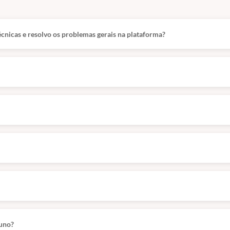
cnicas e resolvo os problemas gerais na plataforma?
testes de restauração, definição de RPO/RTO, integração com BCP/DRP.
luno?