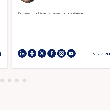
ferramentas de produtividade (PDF, compactadores de arquivos, navegado
ecuperação de sistema.
Professor de Desenvolvimento de Sistemas.
áticas no atendimento técnico; registro e classificação de chamados; níve
ole de ativos de TI.
undamentos de gerenciamento ágil de projetos (Scrum). Modelagem de p
modelagem de dados (MER, normalização); SQL ANSI básico (DDL/DML); 
dos.
VER PERF
elos de serviço (IaaS, PaaS, SaaS); tipos de nuvem (pública, privada e 
atórios, pareceres e registros técnicos; comunicação com equipes e usuá
Linguagem de Grande Porte (LLM); Agentes Inteligentes.
 Inovação (Lei nº 10.973/2004),