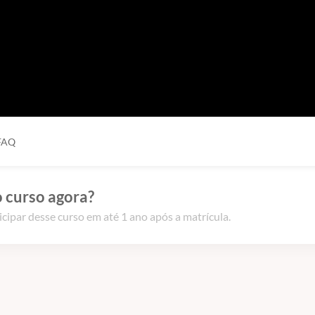
FAQ
 curso agora?
icipar desse curso em até 1 ano após a matrícula.