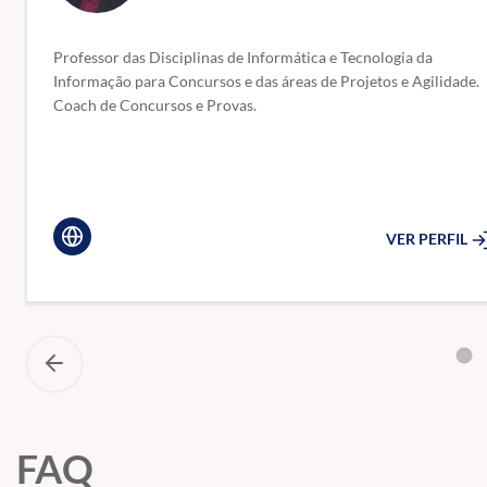
Softwares aplicativos e utilitários:
Instalação, configuração e uso de 
pacote Microsoft 365); utilitários de diagnóstico, limpeza, backup e r
Professor das Disciplinas de Informática e Tecnologia da
Atendimento e suporte técnico - NÃO IREMOS TRABALHAR
: Boas pr
Informação para Concursos e das áreas de Projetos e Agilidade.
suporte (1º e 2º); conceitos de Service Desk e ITIL v4; inventário e contr
Coach de Concursos e Provas.
Governança e gestão de TI:
Noções básicas de ITIL v4 e COBIT 2019; f
de negócio com BPMN.
Fundamentos de banco de dados:
Conceitos de SGBD e arquitetura; 
segurança, backup e restauração; documentação e padronização deda
VER PERFIL
Computação em nuvem:
Conceitos básicos de computação em nuvem; mod
noções de segurança em nuvem.
Comunicação técnica - NÃO IREMOS TRABALHAR:
Elaboração de rel
Inteligência artificial:
Conceitos, aplicações e limitações; Modelos de 
Legislação:
Lei Geral de Proteção de Dados (Lei nº 13.709/2018), Lei de
FAQ
Os tópicos abaixo não serão trabalhados neste curso.