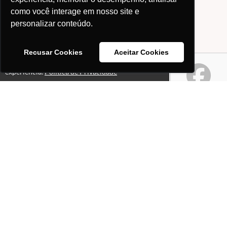
como você interage em nosso site e
personalizar conteúdo.
Recusar Cookies
Aceitar Cookies
Este site usa cookies para melhorar sua
Ok!
experiência.
Política de Privacidade
Páginas
Professores(as)
O que é o site "Professor
Gabriel Pacheco"?
Política de Privacidade