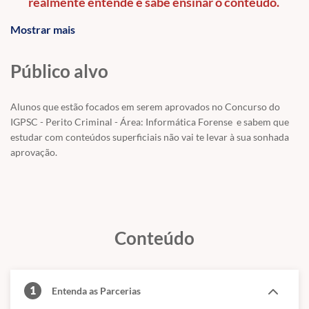
realmente entende e sabe ensinar o conteúdo.
Mostrar mais
Não negligencie a principal disciplina do seu
Concurso.
Público alvo
Modalidade:
Regular
Concurso:
IGP
SC-2025
.
Alunos que estão focados em serem aprovados no Concurso do
IGPSC - Perito Criminal - Área: Informática Forense e sabem que
Cargo: Perito Criminal - Área: Informática
estudar com conteúdos superficiais não vai te levar à sua sonhada
aprovação.
Banca: Multibancas
Disciplina
: Tecnologia da Informação
Professores:
Gabriel Pacheco.
Parcerias:
Neste curso nós teremos as seguintes parcerias garantidas para
Conteúdo
os alunos efetivamente matriculados e somente para os alunos efetivamente
matriculados:
20% de desconto nas assinaturas dos Planos Avançado e Padrão do
1
Entenda as Parcerias
site
www.tecconcursos.com.br
(todo o procedimento de cadastro e