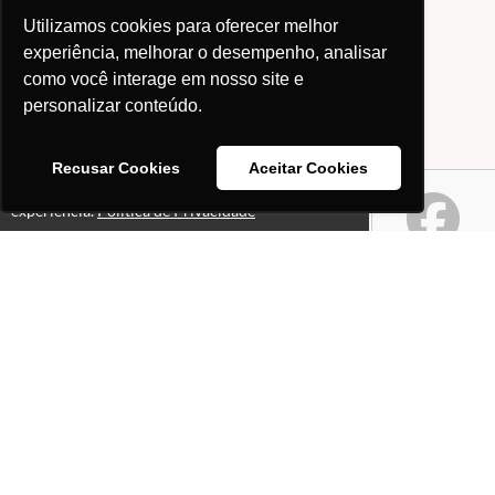
Utilizamos cookies para oferecer melhor
experiência, melhorar o desempenho, analisar
como você interage em nosso site e
personalizar conteúdo.
Recusar Cookies
Aceitar Cookies
Este site usa cookies para melhorar sua
Ok!
experiência.
Política de Privacidade
Páginas
Professores(as)
O que é o site "Professor
Gabriel Pacheco"?
Política de Privacidade