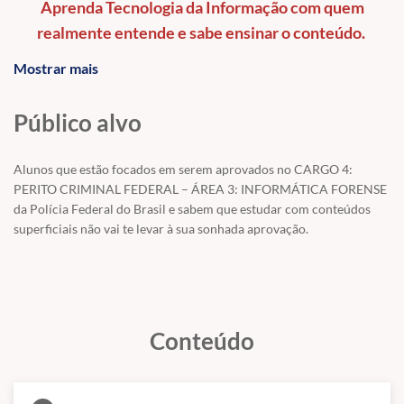
Aprenda Tecnologia da Informação com quem
realmente entende e sabe ensinar o conteúdo.
Mostrar mais
Não negligencie a principal disciplina do seu
Concurso.
Público alvo
Modalidade:
Reta Final.
Concurso: Polícia Federal - 2025.
Alunos que estão focados em serem aprovados no CARGO 4:
PERITO CRIMINAL FEDERAL – ÁREA 3: INFORMÁTICA FORENSE
Cargo: CARGO 4: PERITO CRIMINAL FEDERAL – ÁREA 3:
da Polícia Federal do Brasil e sabem que estudar com conteúdos
INFORMÁTICA FORENSE da Polícia Federal.
superficiais não vai te levar à sua sonhada aprovação.
Banca: CESPE/Cebraspe
Disciplina
: Tecnologia da Informação
Professores:
Gabriel Pacheco.
Conteúdo
Parcerias:
Neste curso nós teremos as seguintes parcerias garantidas para
os alunos efetivamente matriculados e somente para os alunos efetivamente
matriculados: