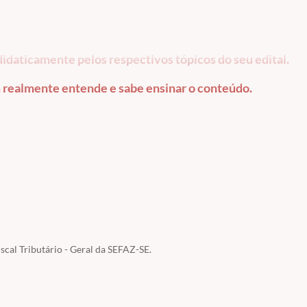
idaticamente pelos respectivos tópicos do seu edital.
realmente entende e sabe ensinar o conteúdo.
cal Tributário - Geral da SEFAZ-SE.
 alunos efetivamente matriculados e somente para os alunos efetivamente matricul