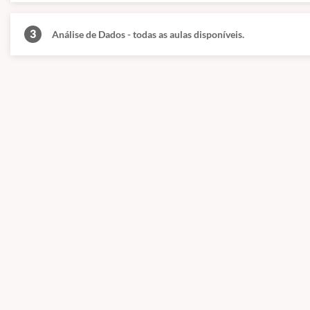
Visualização e análise exploratória de dados. 7 Planilhas e SQL.
3
Análise de Dados - todas as aulas disponíveis.