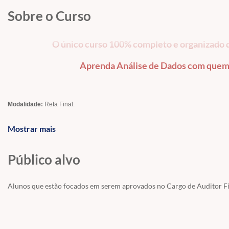
Sobre o Curso
O único curso 100% completo e organizado d
Aprenda Análise de Dados com quem 
Modalidade:
Reta Final.
Concurso: Sefaz-SE - 2025.
Mostrar mais
Cargo: Auditor Fiscal Tributário - Área Geral
Público alvo
Banca: Cebraspe
Disciplina
: Tecnologia da Informação
Alunos que estão focados em serem aprovados no Cargo de Auditor Fis
Professores:
Gabriel Pacheco.
Parcerias:
Neste curso nós teremos as seguintes parcerias garantidas para os