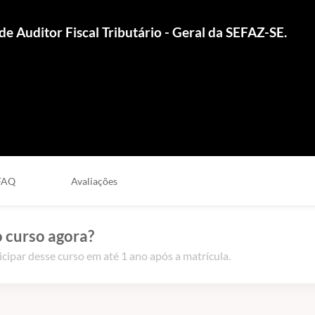
e Auditor Fiscal Tributário - Geral da SEFAZ-SE.
FAQ
Avaliações
 curso agora?
icipar desse curso em até 1 ano após a matrícula.