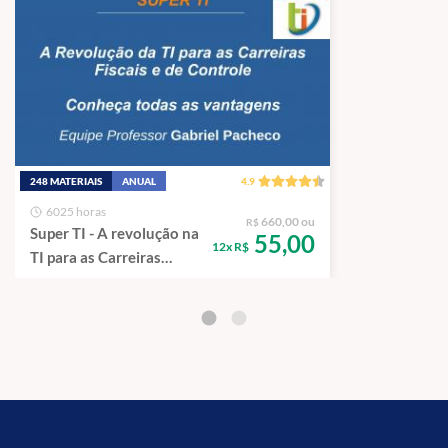
248 MATERIAIS
ANUAL
4.9
6025 horas
660,00 ou
R$
Super TI - A revolução na
55,00
12x R$
TI para as Carreiras
Fiscais e de Controle.