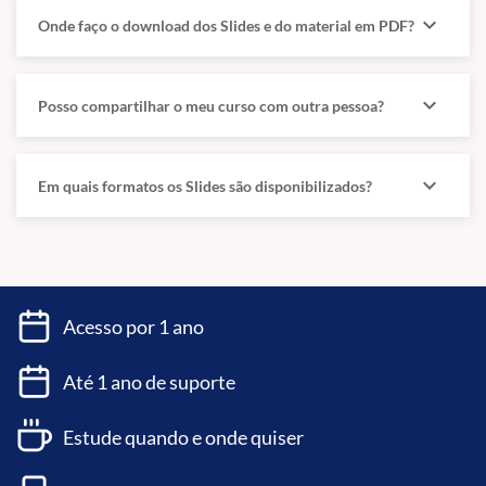
expand_more
Onde faço o download dos Slides e do material em PDF?
expand_more
Posso compartilhar o meu curso com outra pessoa?
expand_more
Em quais formatos os Slides são disponibilizados?
Acesso por 1 ano
Até 1 ano de suporte
Estude quando e onde quiser