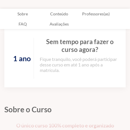
Sobre
Conteúdo
Professores(as)
FAQ
Avaliações
Sem tempo para fazer o
curso agora?
1 ano
Fique tranquilo, você poderá participar
desse curso em até 1 ano após a
matrícula.
Sobre o Curso
O único curso 100% completo e organizado