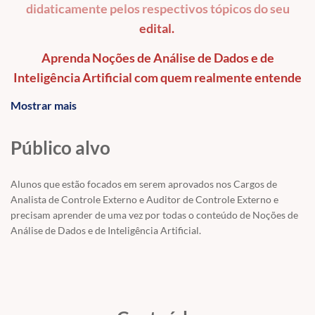
didaticamente pelos respectivos tópicos do seu
edital.
Aprenda Noções de Análise de Dados e de
Inteligência Artificial com quem realmente entende
e sabe ensinar o conteúdo.
Mostrar mais
Público alvo
Modalidade:
Reta Final.
Concurso: TCE-PE - 2025.
Alunos que estão focados em serem aprovados nos Cargos de
Analista de Controle Externo e Auditor de Controle Externo e
Cargo: Analista de Controle Externo e Auditor de Controle Externo.
precisam aprender de uma vez por todas o conteúdo de Noções de
Banca: FGV
Análise de Dados e de Inteligência Artificial.
Disciplina
: Tecnologia da Informação
Professores:
Gabriel Pacheco.
Parcerias:
Neste curso nós teremos as seguintes parcerias garantidas para