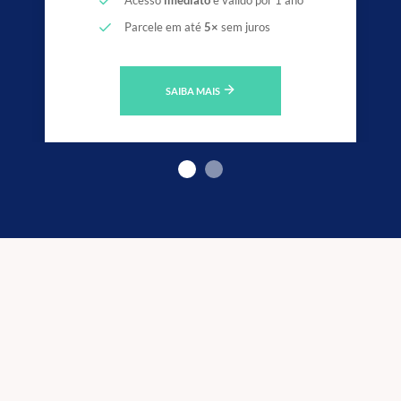
Parcele em até
5×
sem juros
SAIBA MAIS