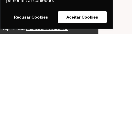
personalizar conteúdo.
Recusar Cookies
Aceitar Cookies
Este site usa cookies para melhorar sua
Ok!
experiência.
Política de Privacidade
Páginas
Professores(as)
O que é o site "Professor
Gabriel Pacheco"?
Política de Privacidade