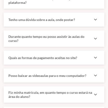
plataforma?
expand_more
Tenho uma dúvida sobre a aula, onde postar?
Durante quanto tempo eu posso assistir às aulas do
expand_more
curso?
expand_more
Quais as formas de pagamento aceitas no site?
expand_more
Posso baixar as videoaulas para o meu computador?
Fiz minha matrícula, em quanto tempo o curso estará na
expand_more
área do aluno?