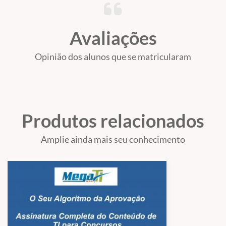
Gestão de Processos e Documentos do Poder Judiciário (MoReq-
Jus) 2ª edição. Resolução CNJ nº 574/2024 e Resolução CNJ nº
Avaliações
522/2023. Portaria CNJ nº 284/2021, Portaria CNJ nº 253/2020,
Portaria CNJ nº 131/2021 e Portaria CNJ nº 162/2021.
Opinião dos alunos que se matricularam
Não iremos trabalhar neste curso.
JWT, Swagger; Zuul; Map Struct; Swagger; Hibernate Envers;
Biblioteca Flyway. Service Discovery;
Produtos relacionados
Amplie ainda mais seu conhecimento