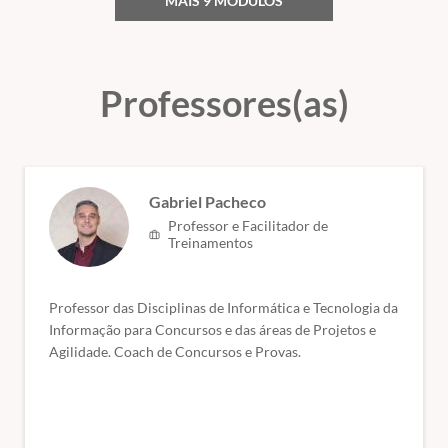
(precisão, recall, F1-score, ROC); Ferramentas: Python, scikit-
MAIS 9 MÓDULOS
learn, TensorFlow, Keras, PyTorch; MLOps (integração e entrega
contínua de modelos).
DevOps, DevSecOps e controle de versão – todas as aulas
Professores(as)
disponíveis
Gestão de configuração, pipelines, versionamento (Git/GitLab),
Gitflow; CI/CD (Integração Contínua/Entrega
Contínua); Automação e gerenciamento de tarefas (Ansible, AWX),
contêineres (Docker) e orquestração (Kubernetes); Monitoramento
Gabriel Pacheco
e logging (Elasticsearch, Logstash, Kibana), segurança no pipeline
Professor e Facilitador de
(DevSecOps).
Treinamentos
Engenharia de software e metodologias – 15/06/2025
Processo e qualidade: Ciclo de vida do software, engenharia de
Professor das Disciplinas de Informática e Tecnologia da
requisitos; Metodologias ágeis (Scrum, XP) e tradicionais; BPMN,
Informação para Concursos e das áreas de Projetos e
métricas de estimativa (Análise de Pontos de Função); Qualidade de
Agilidade. Coach de Concursos e Provas.
software (CMMI-DEV v2.0, ISO/IEC/IEEE 12207:2021, MR-MPS-
SW); Testes unitários, integração, funcionais (JUnit, Mockito).
Fundamentos de programação – todas as aulas disponíveis
Sintaxe básica; Palavras-chave; Estrutura e construções básicas de