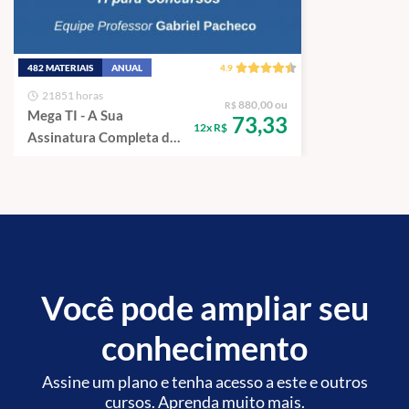
482 MATERIAIS
ANUAL
4.9
21851 horas
880,00 ou
R$
Mega TI - A Sua
73,33
12x R$
Assinatura Completa de
Tecnologia da
Informação.
Você pode ampliar seu
conhecimento
Assine um plano e tenha acesso a este e outros
cursos. Aprenda muito mais.