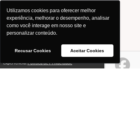
Utilizamos cookies para oferecer melhor
experiência, melhorar o desempenho, analisar
como você interage em nosso site e
personalizar conteúdo.
Recusar Cookies
Aceitar Cookies
Este site usa cookies para melhorar sua
Ok!
experiência.
Política de Privacidade
Páginas
Professores(as)
O que é o site "Professor
Gabriel Pacheco"?
Política de Privacidade