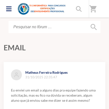
Início
/
Fórum
shopping_cart
search
EMAIL
Matheus Ferreira Rodrigues
31/10/2025 22:35:47
Eu enviei um email a alguns dias pra equipe fazendo uma
solicitação, mas eu fico na dúvida se receberam, algum
aluno que já enviou sabe me dizer se é assim mesmo?