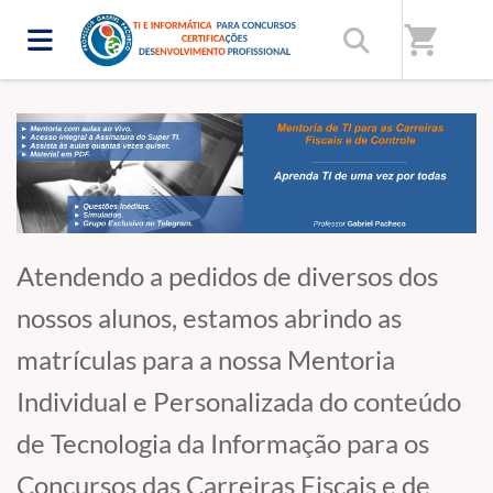
Home
/
Professor Gabriel Pacheco - TI e Informática para
shopping_cart
Concursos.
Atendendo a pedidos de diversos dos
nossos alunos, estamos abrindo as
matrículas para a nossa Mentoria
Individual e Personalizada do conteúdo
de Tecnologia da Informação para os
Concursos das Carreiras Fiscais e de