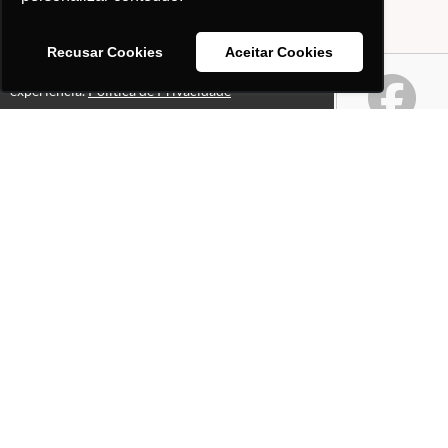
Recusar Cookies
Aceitar Cookies
Este site usa cookies para melhorar sua
Ok!
experiência.
Política de Privacidade
Páginas
Professores(as)
O que é o site "Professor
Gabriel Pacheco"?
Política de Privacidade
Selos e certificados