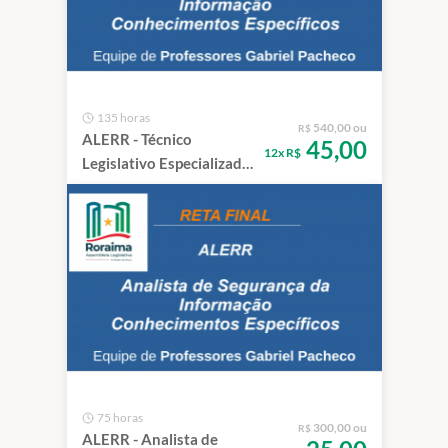
135 horas
540,00 ou
R$
ALERR - Técnico
45,00
12x R$
Legislativo Especializado
- Programador
75 horas
300,00 ou
R$
ALERR - Analista de