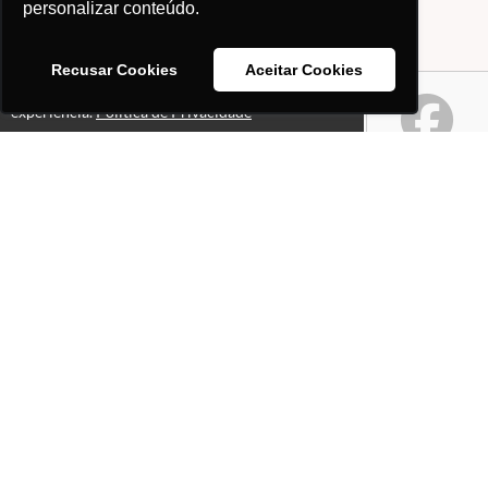
personalizar conteúdo.
Recusar Cookies
Aceitar Cookies
Este site usa cookies para melhorar sua
Ok!
experiência.
Política de Privacidade
Páginas
Professores(as)
O que é o site "Professor
Gabriel Pacheco"?
Política de Privacidade