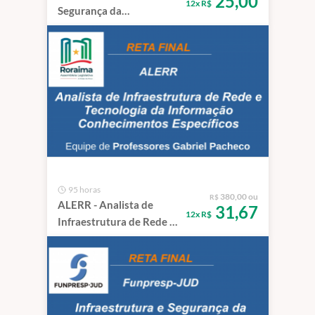
25,00
12x R$
Segurança da
Informação
95 horas
380,00 ou
R$
ALERR - Analista de
31,67
12x R$
Infraestrutura de Rede e
Tecnologia da
Informação.