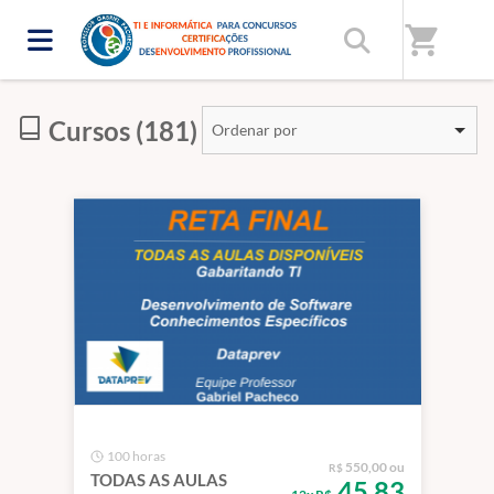
Início
/
Categorias
/
Mapeamentos de Concursos Específicos.
shopping_cart
Cursos (181)
Ordenar por
100 horas
550,00 ou
R$
TODAS AS AULAS
45,83