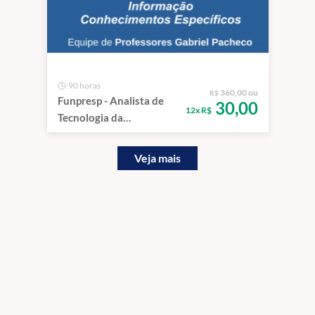
90 horas
360,00 ou
R$
Funpresp - Analista de
30,00
12x R$
Tecnologia da
Informação -
Infraestrutura e
Veja mais
Segurança da
Informação.