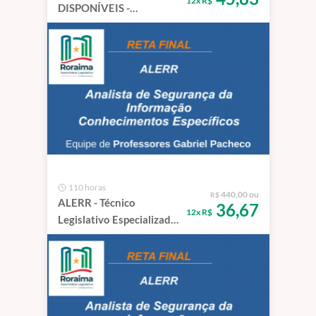
12x R$
DISPONÍVEIS -
DATAPREV -
Desenvolvimento de
Software -
Conhecimentos
Específicos
110 horas
440,00 ou
R$
ALERR - Técnico
36,67
12x R$
Legislativo Especializado
- Técnico em Informática