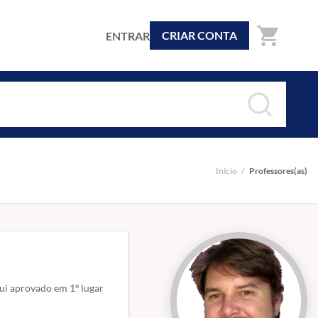
shopping_cart
CRIAR CONTA
ENTRAR
Início
/
Professores(as)
ui aprovado em 1º lugar