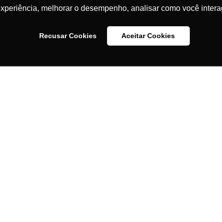
experiência, melhorar o desempenho, analisar como você intera
Recusar Cookies
Aceitar Cookies
idade
e é o site "Professor
iel Pacheco"?