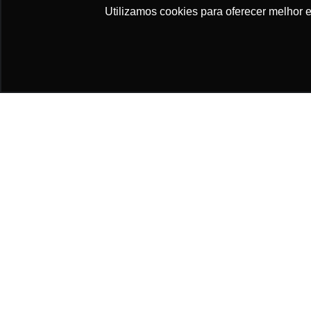
Utilizamos cookies para oferecer melhor 
Este site usa cookies para melhorar sua experiência.
Política de Privac
Páginas
Professores(as)
Política de Privacidade
O qu
Gabr
Selos e certificados
Formas de pagamento