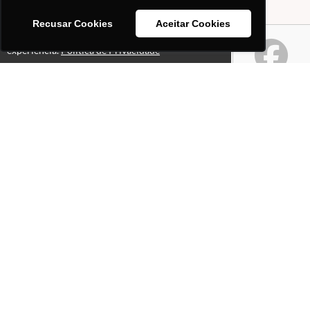
Recusar Cookies
Aceitar Cookies
Este site usa cookies para melhorar sua
Ok!
experiência.
Política de Privacidade
Páginas
Professores(as)
O que é o site "Professor
Gabriel Pacheco"?
Política de Privacidade
Selos e certificados