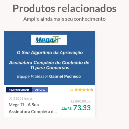
Produtos relacionados
Amplie ainda mais seu conhecimento
482 MATERIAIS
ANUAL
4.9
21851 horas
880,00 ou
R$
Mega TI - A Sua
73,33
12x R$
Assinatura Completa de
Tecnologia da
Informação.