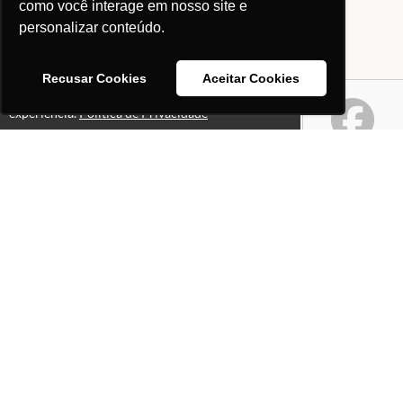
como você interage em nosso site e
personalizar conteúdo.
Recusar Cookies
Aceitar Cookies
Este site usa cookies para melhorar sua
Ok!
experiência.
Política de Privacidade
Páginas
Professores(as)
O que é o site "Professor
Gabriel Pacheco"?
Política de Privacidade