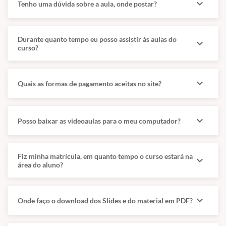
expand_more
Tenho uma dúvida sobre a aula, onde postar?
repetidores, bridges, switches, roteadores). Estações e servidores.
Tecnologias de redes locais e de longa distância. Arquitetura,
protocolos e serviços de redes industriais. Gerenciamento de redes
Durante quanto tempo eu posso assistir às aulas do
industriais;
expand_more
curso?
Conceitos de Segurança de redes. Arquitetura TCP/IP. Arquitetura
clienteservidor. Conceitos de Internet e Intranet, conhecimento
básico em IoT (internet das coisas).
expand_more
Quais as formas de pagamento aceitas no site?
INFRAESTRUTURA DE TI
Conceitos de virtualização: Hiper-V, VMware e Zen. Soluções de
expand_more
Posso baixar as videoaulas para o meu computador?
Armazenamento RAID, SAN e NAS. Contingência e continuidade de
operação.
Fiz minha matrícula, em quanto tempo o curso estará na
expand_more
área do aluno?
Não iremos trabalhar neste curso
Princípios básicos de controladores lógicos programáveis – CLP,
expand_more
Onde faço o download dos Slides e do material em PDF?
Variável manipulada e variável controlada. Simbologia de
instrumentos e equipamentos. Instrumentos de medição;