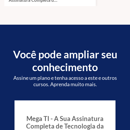
Tratamento de Dados Pessoais no Poder Público, conforme
Tecnologia da
orientação da ANPD. Guia do Framework de Privacidade e
Informação.
Segurança da Informação da Secretaria de Governo Digital.
Princípios de privacy by design.
Os tópicos abaixo não serão trabalhados em nosso curso
Você pode ampliar seu
Apache NiFi,
Confluence.
conhecimento
frameworks (ExtJS,
Assine um plano e tenha acesso a este e outros
Ionic e
cursos. Aprenda muito mais.
npm,
Maven,
Laravel,
Mega TI - A Sua Assinatura
Django,
Completa de Tecnologia da