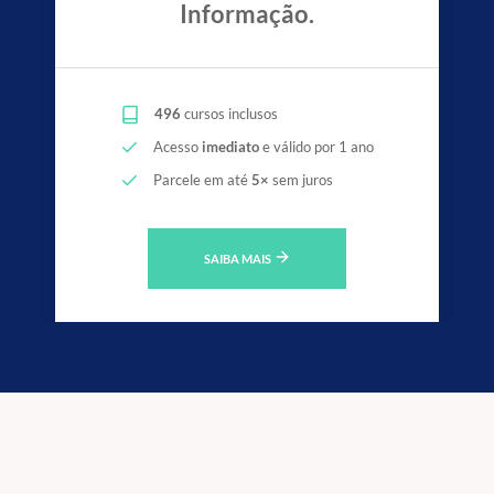
Informação.
JBossSeam,
Oracle APEX.
Conhecimento das ferramentas de wireframe: Balsamiq, Figma e
496
cursos inclusos
Pencil.
Acesso
imediato
e válido por 1 ano
Conceito de servidores de armazenamento de objetos.
Parcele em até
5×
sem juros
Conhecimentos das plataformas Jackrabbit (JCR),
MinIO,
SAIBA MAIS
Elastic Stack,
Nginx e
Oracle WebLogic Server,
Node.js e
Wildfly.
Conhecimento da ferramenta SQL Navigator.