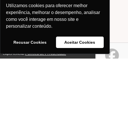
Utilizamos cookies para oferecer melhor
experiência, melhorar o desempenho, analisar
como você interage em nosso site e
personalizar conteúdo.
Recusar Cookies
Aceitar Cookies
Este site usa cookies para melhorar sua
Ok!
experiência.
Política de Privacidade
Páginas
Professores(as)
O que é o site "Professor
Gabriel Pacheco"?
Política de Privacidade