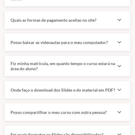
dados.
expand_more
Quais as formas de pagamento aceitas no site?
2 Conceitos básicos de sistemas operacionais – todas as aulas
disponíveis
características dos principais sistemas operacionais do mercado
expand_more
Posso baixar as videoaulas para o meu computador?
(Windows e Linux).
Fiz minha matrícula, em quanto tempo o curso estará na
expand_more
Suites de Escritório – 30/06/2025
área do aluno?
3 Noções dos ambientes Microsoft Office e
BR Office
(Libre-Office).
7 Conceitos e funções de aplicativos de editores de texto.
expand_more
Onde faço o download dos Slides e do material em PDF?
Internet e Intranet – 30/06/2025
expand_more
Posso compartilhar o meu curso com outra pessoa?
4 Conceitos, funções e aplicações de Intranet e Internet. 5
Navegadores. 6 Correio eletrônico.
expand_more
Em quais formatos os Slides são disponibilizados?