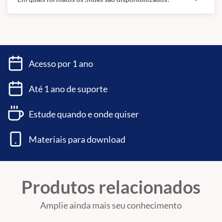
8 Gerência de Projetos – 30/06/2025
8.1 Conceitos. 8.2 Processos do PMBOK. 9 Gestão de Processos de
Negócio. 9.1 Modelagem de processos. 9.2 Técnicas de análise e
modelagem de processo. 10 Gerência de Serviços de TI. 10.1
Acesso por 1 ano
Fundamentos da ITIL® (
Versão 3
versão 4).
Até 1 ano de suporte
11 Banco de dados.
Estude quando e onde quiser
11.1 Conceito: entidade, atributos, relacionamentos e
cardinalidade. 11.2 Modelagem de dados relacional. 11.3
Materiais para download
Modelagem de dados multidimensional. 11.4 Conceitos e
estratégias de implantação de Data Warehouse, OLAP, Data Mining,
ETL e Business Intelligence.
Produtos relacionados
12 Segurança da informação.
Amplie ainda mais seu conhecimento
12.1 Conceitos básicos. 12.2 Plano de continuidade de negócio.