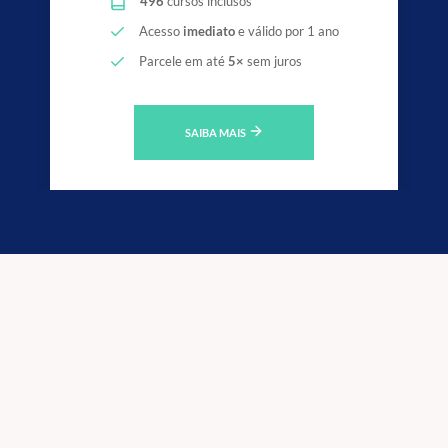
496
cursos inclusos
Acesso
imediato
e válido por 1 ano
Parcele em até
5×
sem juros
SAIBA MAIS