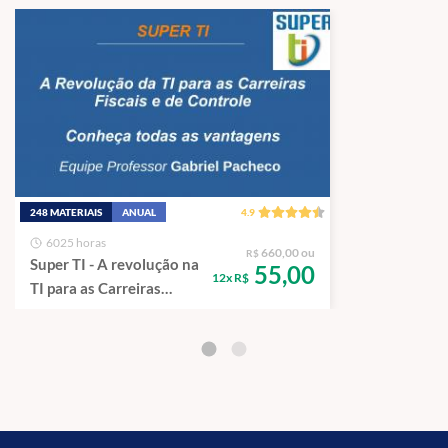
12.3 Noções sobre criptografia, assinatura digital e autenticação.
12.4 Certificação digital. 12.5 Auditoria, vulnerabilidade e
conformidade
248 MATERIAIS
ANUAL
4.9
6025 horas
660,00 ou
R$
Super TI - A revolução na
55,00
12x R$
TI para as Carreiras
Fiscais e de Controle.