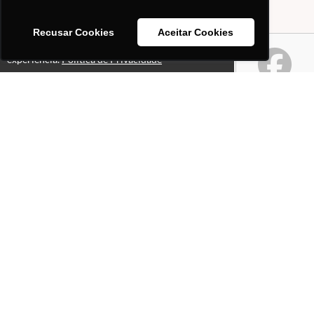
Recusar Cookies
Aceitar Cookies
Este site usa cookies para melhorar sua
Ok!
experiência.
Política de Privacidade
Páginas
Professores(as)
O que é o site "Professor
Gabriel Pacheco"?
Política de Privacidade
Selos e certificados