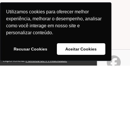
Utilizamos cookies para oferecer melhor
experiência, melhorar o desempenho, analisar
como você interage em nosso site e
personalizar conteúdo.
Recusar Cookies
Aceitar Cookies
Este site usa cookies para melhorar sua
Ok!
experiência.
Política de Privacidade
Páginas
Professores(as)
O que é o site "Professor
Gabriel Pacheco"?