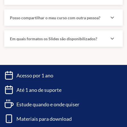
e R. API (application programming interface)
MÓDULO BÔNUS – Algoritmos e Estrutura de Dados (se não sabe
expand_more
Posso compartilhar o meu curso com outra pessoa?
programação, comece por aqui) – todas as aulas disponíveis.
Algoritmos e Estruturas de Dados.
expand_more
Em quais formatos os Slides são disponibilizados?
Acesso por 1 ano
Até 1 ano de suporte
Estude quando e onde quiser
Materiais para download