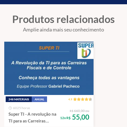
Produtos relacionados
Amplie ainda mais seu conhecimento
248 MATERIAIS
ANUAL
4.9
6025 horas
660,00 ou
R$
Super TI - A revolução na
55,00
12x R$
TI para as Carreiras