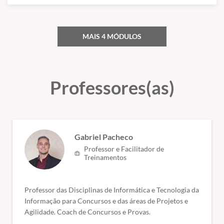
mapeados de forma a valorizar o seu aprendizado.
Módulo bônus adicional do conteúdo de Algoritmos e Estrutura de
Dados para os Concurseiros que não possuem conhecimento em
Programação.
MAIS 4 MÓDULOS
Módulos.
Professores(as)
SEGURANÇA DA INFORMAÇÃO – 01/09/2024
Segurança da informação: Confiabilidade, integridade e
Gabriel Pacheco
disponibilidade. Mecanismos de segurança: criptografia, assinatura
digital, garantia de integridade, controle de acesso e certificação
Professor e Facilitador de
Treinamentos
digital.
GESTÃO E GOVERNANÇA DE TI – 01/09/2024
Professor das Disciplinas de Informática e Tecnologia da
Gestão e Governança de TI: Planejamento Estratégico. Alinhamento
Informação para Concursos e das áreas de Projetos e
entre estratégias de tecnologia da informação e de negócio.
Agilidade. Coach de Concursos e Provas.
Fundamentos da ITIL (Versão 4). Fundamentos de COBIT (versão 5).