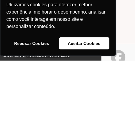
Utilizamos cookies para oferecer melhor
experiência, melhorar o desempenho, analisar
como você interage em nosso site e
personalizar conteúdo.
Recusar Cookies
Aceitar Cookies
Este site usa cookies para melhorar sua
Ok!
experiência.
Política de Privacidade
Páginas
Professores(as)
O que é o site "Professor
Gabriel Pacheco"?
Política de Privacidade