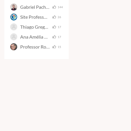
Gabriel Pacheco
144
Site Professor Gabriel Pacheco
26
Thiago Gregório de Melo
17
Ana Amélia Dias dos Santos
17
Professor Rogerão Araújo
15