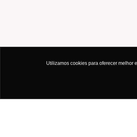
Utilizamos cookies para oferecer melhor 
Este site usa cookies para melhorar sua experiência.
Política de Privac
Páginas