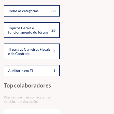
Todas as categorias
33
Tópicos Gerais e
28
funcionamento do fórum
TI para as Carreiras Fiscais
4
e de Controle
Auditoria em TI
1
Top colaboradores
Pessoas que mais começaram a
participar de discussões.