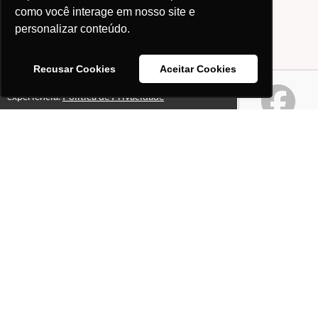
como você interage em nosso site e
personalizar conteúdo.
Recusar Cookies
Aceitar Cookies
Este site usa cookies para melhorar sua
Ok!
experiência.
Política de Privacidade
Páginas
Professores(as)
O que é o site "Professor
Gabriel Pacheco"?
Política de Privacidade