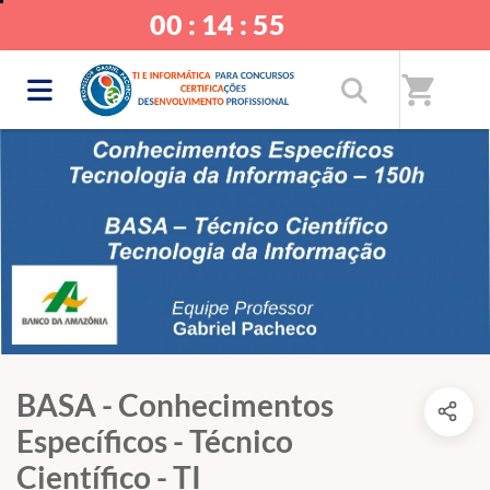
00 : 14 : 54
shopping_cart
BASA - Conhecimentos
Específicos - Técnico
Científico - TI