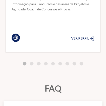
Conceitos básicos de programação estruturada e orientada a
Informação para Concursos e das áreas de Projetos e
objetos; Métodos de ordenação, pesquisa e hashing.
Agilidade. Coach de Concursos e Provas.
Estrutura de Dados
Tipos básicos de dados; Algoritmos para pesquisa e ordenação;
Listas lineares e suas generalizações: Listas ordenadas, listas
encadeadas, pilhas e filas; Árvores e suas generalizações: Árvores
VER PERFIL
binárias, árvores de busca, árvores balanceadas (AVL), árvores B e
B+.
Engenharia de Software
Arquitetura de sistemas web: protocolo HTTP, HTTP/2,
WebSockets, TLS, servidores proxy, cache, DNS, balanceamento de
carga, tolerância a falhas e escalabilidade em sistemas web.
Princípios e práticas de DevOps e DevSecOps, Técnicas de
desenvolvimento seguro. Testes de software: Testes unitários,
FAQ
Testes de Integração, TDD, BDD. Arquiteturas em camadas,
baseada em serviços, microsserviços (orquestração de serviços e
API gateway), orientação a eventos, cliente-servidor, serverless.
Práticas de UX e UI design. Programação assíncrona. RESTful e