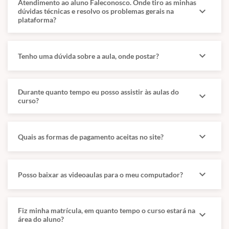
Atendimento ao aluno Faleconosco. Onde tiro as minhas
GraphQL. Web services. (em LINGUAGENS E TECNOLOGIAS DE
expand_more
dúvidas técnicas e resolvo os problemas gerais na
PROGRAMAÇÃO) Padrões: GoF e GRASP. Git. Python e (em
plataforma?
LINGUAGENS E TECNOLOGIAS DE PROGRAMAÇÃO) Java. (em
LINGUAGENS E TECNOLOGIAS DE PROGRAMAÇÃO) Transações
distribuídas. Distributed Ledger Technology (DLT).
expand_more
Tenho uma dúvida sobre a aula, onde postar?
Engenharia de Requisitos
Conceitos básicos; Técnicas de Elicitação de requisitos;
Durante quanto tempo eu posso assistir às aulas do
expand_more
Gerenciamento de requisitos; Especificação de requisitos; Técnicas
curso?
de validação de requisitos; Prototipação.
Qualidade de Software
expand_more
Quais as formas de pagamento aceitas no site?
Metodologias de desenvolvimento de software; Processo unificado:
conceitos, diretrizes, disciplinas; Metodologias ágeis; métricas e
estimativas de software; Análise por pontos de função; MPS-BR.;
expand_more
Posso baixar as videoaulas para o meu computador?
Testes unitários.
Fiz minha matrícula, em quanto tempo o curso estará na
expand_more
ANÁLISE E PROJETO ORIENTADOS A OBJETOS, PROGRAMAÇÃO
área do aluno?
ORIENTADA A OBJETOS, INTERFACE DE INTERAÇÃO COM