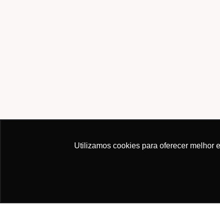
Utilizamos cookies para oferecer melhor 
Este site usa cookies para melhorar sua experiência.
Política de Privac