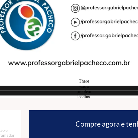
Compre agora e ten
ção e
gramador