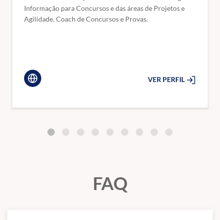
Conceitos básicos de programação estruturada e orientada a
Informação para Concursos e das áreas de Projetos e
objetos; Métodos de ordenação, pesquisa e hashing.
Agilidade. Coach de Concursos e Provas.
Estrutura de Dados
Tipos básicos de dados; Algoritmos para pesquisa e ordenação;
Listas lineares e suas generalizações: Listas ordenadas, listas
encadeadas, pilhas e filas; Árvores e suas generalizações: Árvores
VER PERFIL
binárias, árvores de busca, árvores balanceadas (AVL), árvores B e
B+.
Engenharia de Software
Arquitetura de sistemas web: protocolo HTTP, HTTP/2,
WebSockets, TLS, servidores proxy, cache, DNS, balanceamento de
carga, tolerância a falhas e escalabilidade em sistemas web.
Princípios e práticas de DevOps e DevSecOps, Técnicas de
desenvolvimento seguro. Testes de software: Testes unitários,
FAQ
Testes de Integração, TDD, BDD. Arquiteturas em camadas,
baseada em serviços, microsserviços (orquestração de serviços e
API gateway), orientação a eventos, cliente-servidor, serverless.
Práticas de UX e UI design. Programação assíncrona. RESTful e