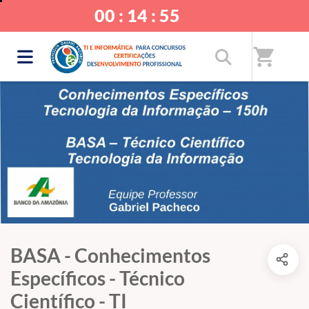
00 : 14 : 54
shopping_cart
BASA - Conhecimentos
Específicos - Técnico
Científico - TI