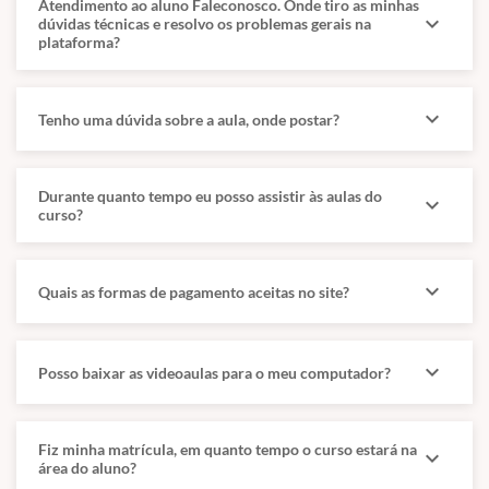
Atendimento ao aluno Faleconosco. Onde tiro as minhas
GraphQL. Web services. (em LINGUAGENS E TECNOLOGIAS DE
expand_more
dúvidas técnicas e resolvo os problemas gerais na
PROGRAMAÇÃO) Padrões: GoF e GRASP. Git. Python e (em
plataforma?
LINGUAGENS E TECNOLOGIAS DE PROGRAMAÇÃO) Java. (em
LINGUAGENS E TECNOLOGIAS DE PROGRAMAÇÃO) Transações
distribuídas. Distributed Ledger Technology (DLT).
expand_more
Tenho uma dúvida sobre a aula, onde postar?
Engenharia de Requisitos
Conceitos básicos; Técnicas de Elicitação de requisitos;
Durante quanto tempo eu posso assistir às aulas do
expand_more
Gerenciamento de requisitos; Especificação de requisitos; Técnicas
curso?
de validação de requisitos; Prototipação.
Qualidade de Software
expand_more
Quais as formas de pagamento aceitas no site?
Metodologias de desenvolvimento de software; Processo unificado:
conceitos, diretrizes, disciplinas; Metodologias ágeis; métricas e
estimativas de software; Análise por pontos de função; MPS-BR.;
expand_more
Posso baixar as videoaulas para o meu computador?
Testes unitários.
Fiz minha matrícula, em quanto tempo o curso estará na
expand_more
ANÁLISE E PROJETO ORIENTADOS A OBJETOS, PROGRAMAÇÃO
área do aluno?
ORIENTADA A OBJETOS, INTERFACE DE INTERAÇÃO COM